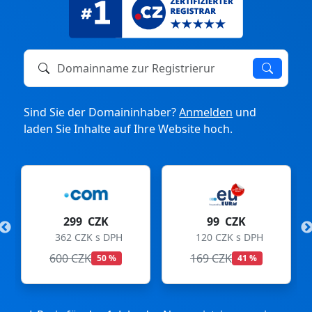
Domainname zur Registrierung oder zum Transfer
Sind Sie der Domaininhaber?
Anmelden
und
laden Sie Inhalte auf Ihre Website hoch.
99 CZK
275 CZK
PH
120 CZK s DPH
333 CZK s DPH
169 CZK
299 CZK
%
41 %
8 %