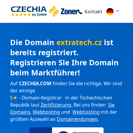
Kontakt
Die Domain
extratech.cz
ist
bereits registriert.
Registrieren Sie Ihre Domain
beim Marktführer!
Auf
CZECHIA.COM
finden Sie die richtige. Wir sind
der einzige
5
★
- Domain-Registrar in der Tschechischen
Republik laut
Zertifizierung
. Bei uns finden
Sie
Domains
,
Webhosting
und
Webhosting
mit der
größten Auswahl an
Domainendungen
.